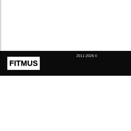
2011-2026 ©
FITMUS
Полезно
Контакты
Пользовательское соглашение
Политика конфиденциальности
Техническая поддержка
Публичная оферта
Предложения и жалобы
support@fitmus.com
Проект