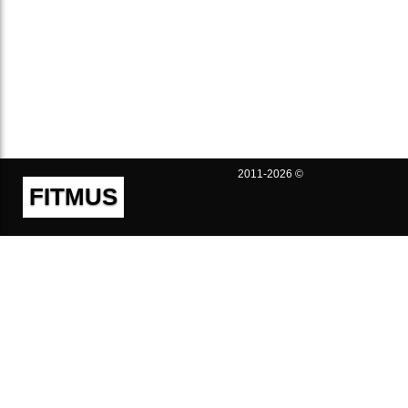
2011-2026 ©
FITMUS
Полезно
Контакты
Пользовательское соглашение
Политика конфиденциальности
Техническая поддержка
Публичная оферта
Предложения и жалобы
support@fitmus.com
Проект