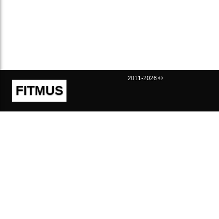
2011-2026 ©
FITMUS
Полезно
Контакты
Пользовательское соглашение
Политика конфиденциальности
Техническая поддержка
Публичная оферта
Предложения и жалобы
support@fitmus.com
Проект
Инструкции