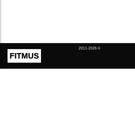
2011-2026 ©
FITMUS
Полезно
Контакты
Пользовательское соглашение
Политика конфиденциальности
Техническая поддержка
Публичная оферта
Предложения и жалобы
support@fitmus.com
Проект
Инструкции