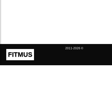
2011-2026 ©
FITMUS
Полезно
Контакты
Пользовательское соглашение
Политика конфиденциальности
Техническая поддержка
Публичная оферта
Предложения и жалобы
support@fitmus.com
Проект