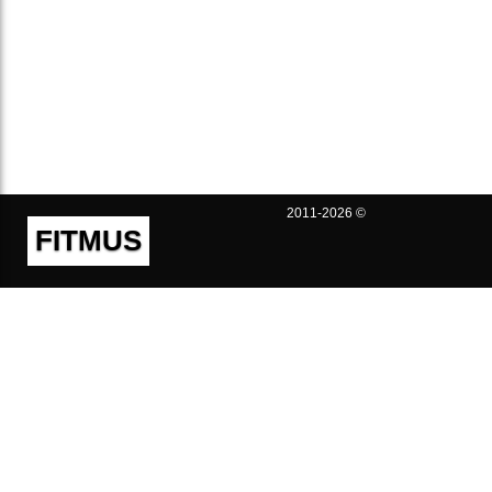
2011-2026 ©
FITMUS
Полезно
Контакты
Пользовательское соглашение
Политика конфиденциальности
Техническая поддержка
Публичная оферта
Предложения и жалобы
support@fitmus.com
Проект