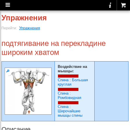
Упражнения
Упражнения
Перейти:
подтягивание на перекладине
широким хватом
Воздействие на
мышцы:
Спина
:
Большая
круглая
Спина
:
Ромбовидная
Спина
:
Широчайшие
мышцы спины
Описание