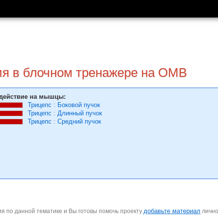
ия в блочном тренажере на ОМВ
действие на мышцы:
Трицепс
:
Боковой пучок
Трицепс
:
Длинный пучок
Трицепс
:
Средний пучок
добавьте материал
я по данной тематике и Вы готовы помочь проекту
личн