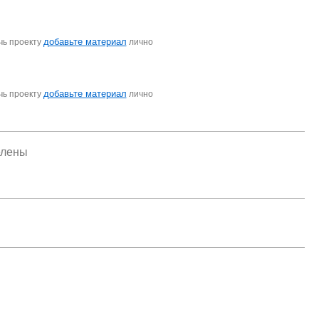
добавьте материал
чь проекту
лично
добавьте материал
чь проекту
лично
елены