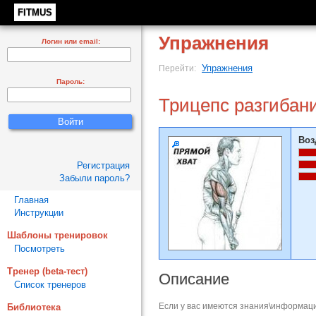
FITMUS
Упражнения
Логин или email:
Упражнения
Перейти:
Пароль:
Трицепс разгибан
Воз
Регистрация
Забыли пароль?
Главная
Инструкции
Шаблоны тренировок
Посмотреть
Тренер (beta-тест)
Описание
Список тренеров
Если у вас имеются знания\информаци
Библиотека