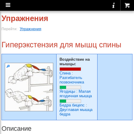
Упражнения
Упражнения
Перейти:
Гиперэкстензия для мышц спины
Воздействие на
мышцы:
Спина
:
Разгибатель
позвоночника
Ягодицы
:
Малая
ягодичная мышца
Бедра бицепс
:
Двуглавая мышца
бедра
Описание