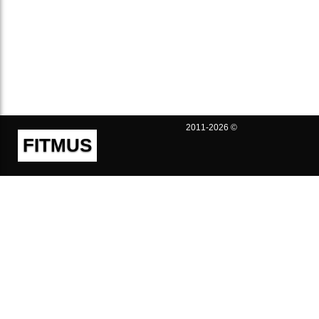
2011-2026 ©
FITMUS
Полезно
Контакты
Пользовательское соглашение
Политика конфиденциальности
Техническая поддержка
Публичная оферта
Предложения и жалобы
support@fitmus.com
Проект