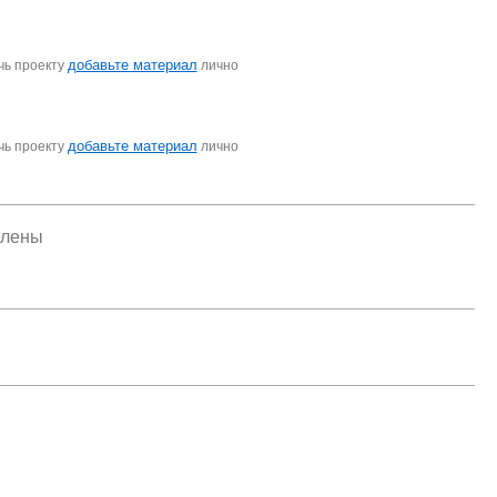
добавьте материал
чь проекту
лично
добавьте материал
чь проекту
лично
елены