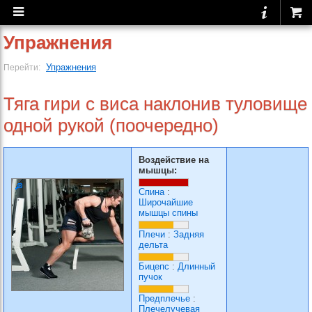
Упражнения
Упражнения
Перейти:
Тяга гири с виса наклонив туловище
одной рукой (поочередно)
Воздействие на
мышцы:
Спина
:
Широчайшие
мышцы спины
Плечи
:
Задняя
дельта
Бицепс
:
Длинный
пучок
Предплечье
:
Плечелучевая