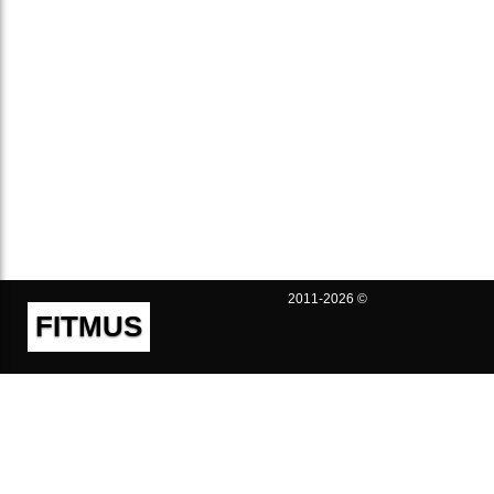
2011-2026 ©
FITMUS
Полезно
Контакты
Пользовательское соглашение
Политика конфиденциальности
Техническая поддержка
Публичная оферта
Предложения и жалобы
support@fitmus.com