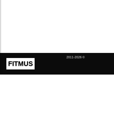
2011-2026 ©
FITMUS
Полезно
Контакты
Пользовательское соглашение
Политика конфиденциальности
Техническая поддержка
Публичная оферта
Предложения и жалобы
support@fitmus.com