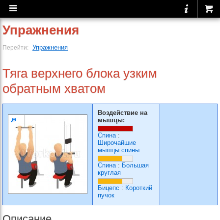
Упражнения
Упражнения
Перейти:
Тяга верхнего блока узким
обратным хватом
Воздействие на
мышцы:
Спина
:
Широчайшие
мышцы спины
Спина
:
Большая
круглая
Бицепс
:
Короткий
пучок
Описание