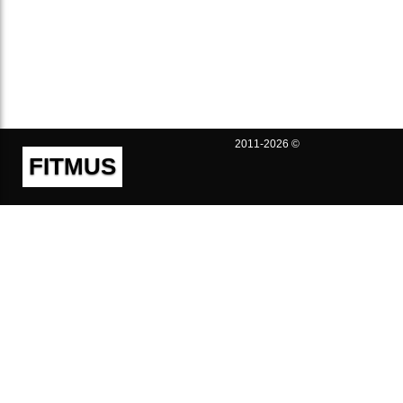
2011-2026 ©
FITMUS
Полезно
Контакты
Пользовательское соглашение
Политика конфиденциальности
Техническая поддержка
Публичная оферта
Предложения и жалобы
support@fitmus.com
Проект
Инструкции