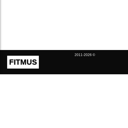
2011-2026 ©
FITMUS
Полезно
Контакты
Пользовательское соглашение
Политика конфиденциальности
Техническая поддержка
Публичная оферта
Предложения и жалобы
support@fitmus.com
Проект