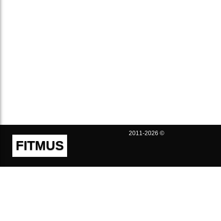
2011-2026 ©
FITMUS
Полезно
Контакты
Пользовательское соглашение
Политика конфиденциальности
Техническая поддержка
Публичная оферта
Предложения и жалобы
support@fitmus.com