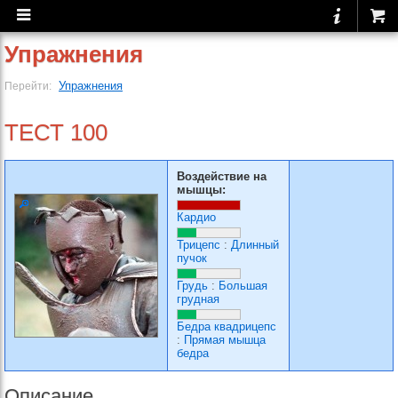
Упражнения
Упражнения
Перейти:
ТЕСТ 100
Воздействие на
мышцы:
Кардио
Трицепс
:
Длинный
пучок
Грудь
:
Большая
грудная
Бедра квадрицепс
:
Прямая мышца
бедра
Описание