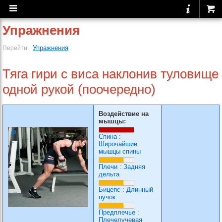
Упражнения
Упражнения
Перейти:
Тяга гири с виса наклонив туловище
одной рукой (поочередно)
Воздействие на
мышцы:
Спина
:
Широчайшие
мышцы спины
Плечи
:
Задняя
дельта
Бицепс
:
Длинный
пучок
Предплечье
:
Плечелучевая