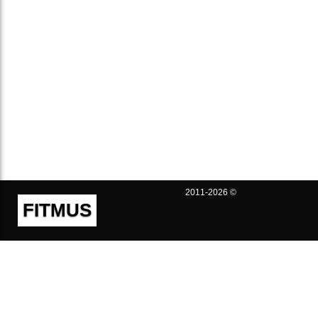
2011-2026 ©
FITMUS
Полезно
Контакты
Пользовательское соглашение
Политика конфиденциальности
Техническая поддержка
Публичная оферта
Предложения и жалобы
support@fitmus.com