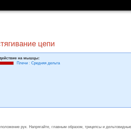
тягива­ние цепи
действие на мышцы:
Плечи
:
Средняя дельта
 положение рук. Напрягайте, главным образом, трицепсы и дельтовидны