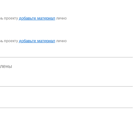
добавьте материал
чь проекту
лично
добавьте материал
чь проекту
лично
елены