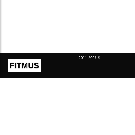
2011-2026 ©
FITMUS
Полезно
Контакты
Пользовательское соглашение
Политика конфиденциальности
Техническая поддержка
Публичная оферта
Предложения и жалобы
support@fitmus.com
Проект