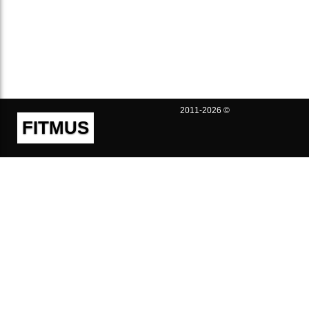
2011-2026 ©
FITMUS
Полезно
Контакты
Пользовательское соглашение
Политика конфиденциальности
Техническая поддержка
Публичная оферта
Предложения и жалобы
support@fitmus.com
Проект
Инструкции