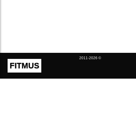
2011-2026 ©
FITMUS
Полезно
Контакты
Пользовательское соглашение
Политика конфиденциальности
Техническая поддержка
Публичная оферта
Предложения и жалобы
support@fitmus.com
Проект