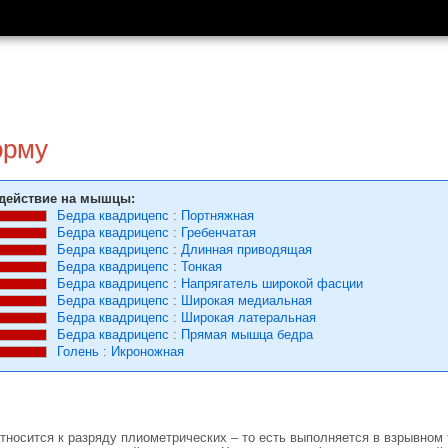
орму
действие на мышцы:
Бедра квадрицепс
:
Портняжная
Бедра квадрицепс
:
Гребенчатая
Бедра квадрицепс
:
Длинная приводящая
Бедра квадрицепс
:
Тонкая
Бедра квадрицепс
:
Напрягатель широкой фасции
Бедра квадрицепс
:
Широкая медиальная
Бедра квадрицепс
:
Широкая латеральная
Бедра квадрицепс
:
Прямая мышца бедра
Голень
:
Икроножная
тносится к разряду плиометрических – то есть выполняется в взрывно