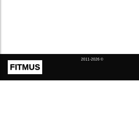
2011-2026 ©
FITMUS
Полезно
Контакты
Пользовательское соглашение
Политика конфиденциальности
Техническая поддержка
Публичная оферта
Предложения и жалобы
support@fitmus.com
Проект