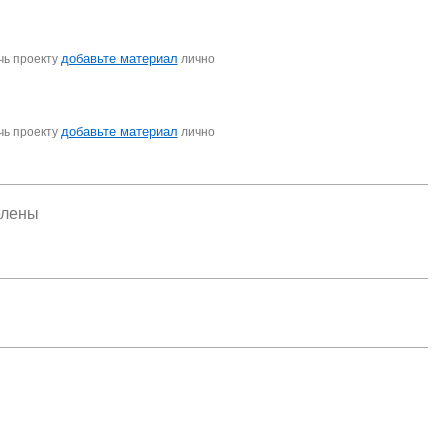
добавьте материал
чь проекту
лично
добавьте материал
чь проекту
лично
елены