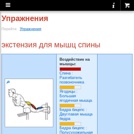
Упражнения
Упражнения
Перейти:
экстензия для мышц спины
Воздействие на
мышцы:
Спина
:
Разгибатель
позвоночника
Ягодицы
:
Большая
ягодичная мышца.
Бедра бицепс
:
Двуглавая мышца
бедра
Бедра бицепс
:
Полусухожильная