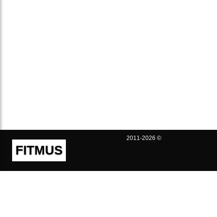
2011-2026 ©
FITMUS
Полезно
Контакты
Пользовательское соглашение
Политика конфиденциальности
Техническая поддержка
Публичная оферта
Предложения и жалобы