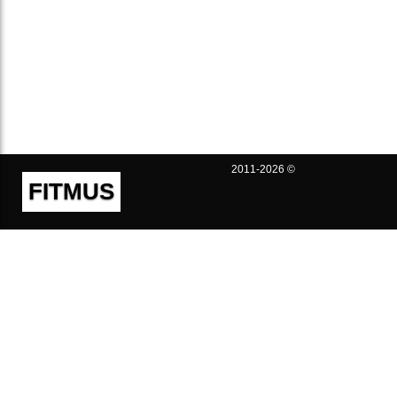
2011-2026 ©
FITMUS
Полезно
Контакты
Пользовательское соглашение
Политика конфиденциальности
Техническая поддержка
Публичная оферта
Предложения и жалобы
support@fitmus.com
Проект