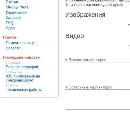
Упражнение для широчайших мышц. 
Статьи
Тяга гири в наклоне одной рукой
Мышцы тела
Упражнения
Изображения
Калории
FAQ
Е
Идеи
Видео
Прочее
Помочь проекту
Е
Новости
Последние новости
▾ Лучшие комментарии
02 Января
Перенос серверов
22 Февраля
IOS приложение не
синхронизирует
20 Июня
▾ Остальные комментарии
Технические работы