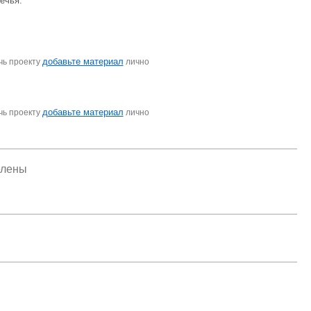
ечья.
добавьте материал
чь проекту
лично
добавьте материал
чь проекту
лично
елены