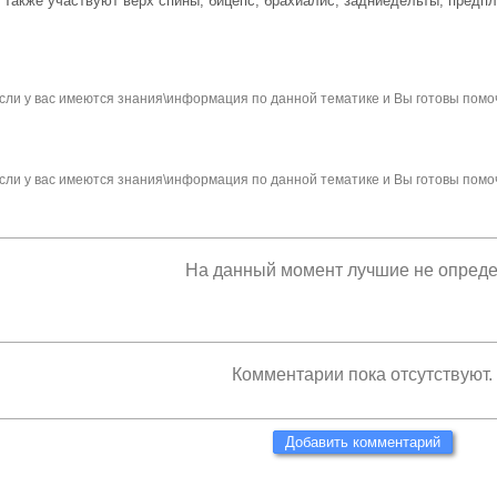
Также участвуют верх спины, бицепс, брахиалис, задниедельты, предпл
сли у вас имеются знания\информация по данной тематике и Вы готовы помо
сли у вас имеются знания\информация по данной тематике и Вы готовы помо
На данный момент лучшие не опред
Комментарии пока отсутствуют.
Добавить комментарий