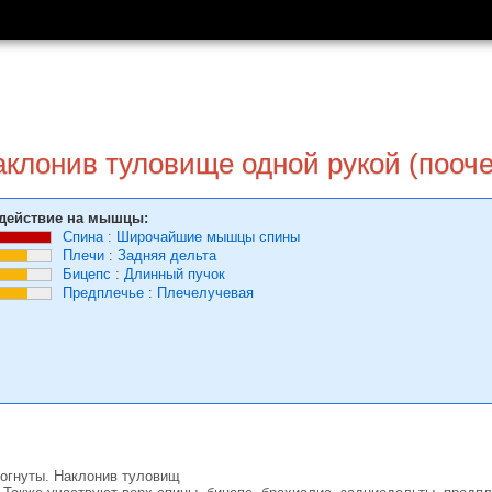
наклонив туловище одной рукой (пооч
действие на мышцы:
Спина
:
Широчайшие мышцы спины
Плечи
:
Задняя дельта
Бицепс
:
Длинный пучок
Предплечье
:
Плечелучевая
 согнуты. Наклонив туловищ