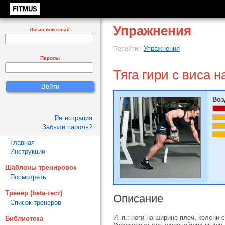
FITMUS
Упражнения
Логин или email:
Упражнения
Перейти:
Пароль:
Тяга гири с виса 
Воз
Регистрация
Забыли пароль?
Главная
Инструкции
Шаблоны тренировок
Посмотреть
Тренер (beta-тест)
Описание
Список тренеров
И. п.: ноги на ширине плеч, колени
Библиотека