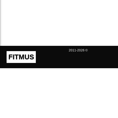
2011-2026 ©
FITMUS
Полезно
Контакты
Пользовательское соглашение
Политика конфиденциальности
Техническая поддержка
Публичная оферта
Предложения и жалобы
support@fitmus.com
Проект