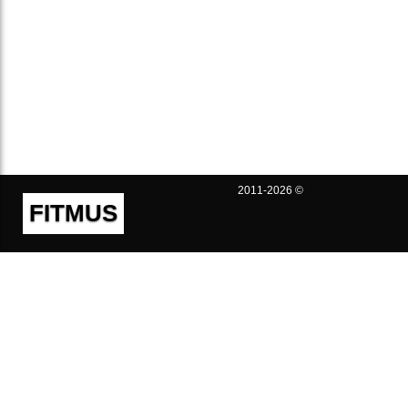
2011-2026 ©
FITMUS
Полезно
Контакты
Пользовательское соглашение
Политика конфиденциальности
Техническая поддержка
Публичная оферта
Предложения и жалобы
support@fitmus.com
Проект