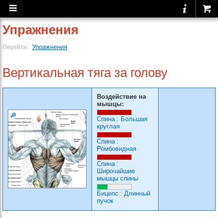
Упражнения
Упражнения
Перейти:
Вертикальная тяга за голову
Воздействие на
мышцы:
Спина
:
Большая
круглая
Спина
:
Ромбовидная
Спина
:
Широчайшие
мышцы спины
Бицепс
:
Длинный
пучок