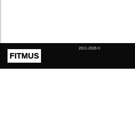
2011-2026 ©
FITMUS
Полезно
Контакты
Пользовательское соглашение
Политика конфиденциальности
Техническая поддержка
Публичная оферта
Предложения и жалобы
support@fitmus.com
Проект
Инструкции