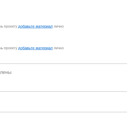
добавьте материал
чь проекту
лично
добавьте материал
чь проекту
лично
елены