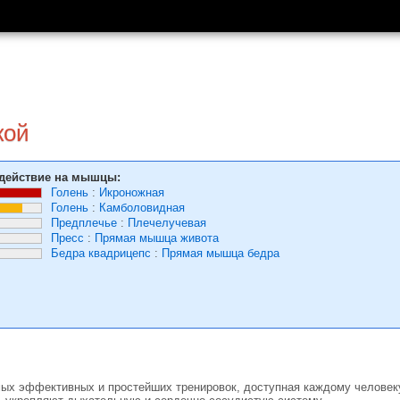
кой
действие на мышцы:
Голень
:
Икроножная
Голень
:
Камболовидная
Предплечье
:
Плечелучевая
Пресс
:
Прямая мышца живота
Бедра квадрицепс
:
Прямая мышца бедра
ых эффективных и простейших тренировок, доступная каждому человеку