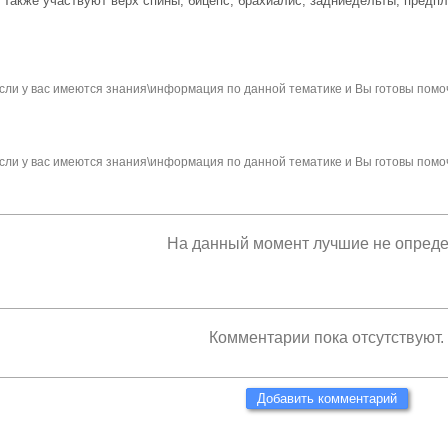
Также участвуют верх спины, бицепс, брахиалис, задниедельты, предпл
сли у вас имеются знания\информация по данной тематике и Вы готовы помо
сли у вас имеются знания\информация по данной тематике и Вы готовы помо
На данный момент лучшие не опред
Комментарии пока отсутствуют.
Добавить комментарий