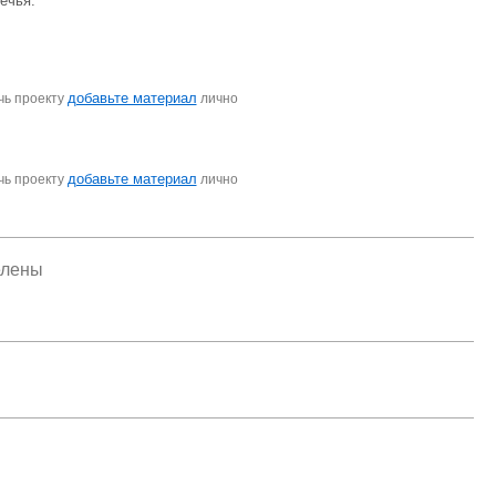
ечья.
добавьте материал
чь проекту
лично
добавьте материал
чь проекту
лично
елены