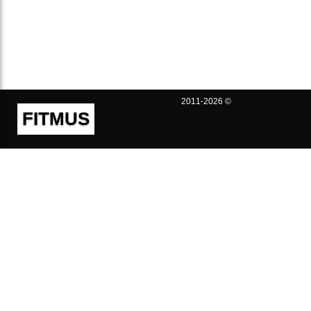
2011-2026 ©
FITMUS
Полезно
Контакты
Пользовательское соглашение
Политика конфиденциальности
Техническая поддержка
Публичная оферта
Предложения и жалобы
support@fitmus.com
Проект
Инструкции
Для разработчиков