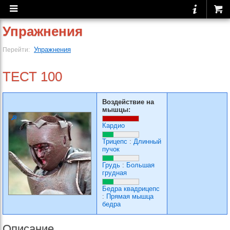
Упражнения
Упражнения
Перейти:
ТЕСТ 100
Воздействие на
мышцы:
Кардио
Трицепс
:
Длинный
пучок
Грудь
:
Большая
грудная
Бедра квадрицепс
:
Прямая мышца
бедра
Описание