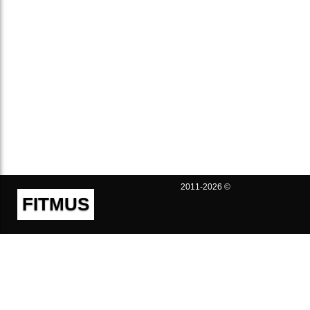
2011-2026 ©
FITMUS
Полезно
Контакты
Пользовательское соглашение
Политика конфиденциальности
Техническая поддержка
Публичная оферта
Предложения и жалобы
support@fitmus.com