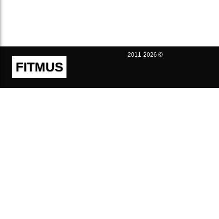
2011-2026 ©
FITMUS
Полезно
Контакты
Пользовательское соглашение
Политика конфиденциальности
Техническая поддержка
Публичная оферта
Предложения и жалобы
support@fitmus.com
Проект
Инструкции
Для разработчиков
FAQ (Вопросы и Ответы)