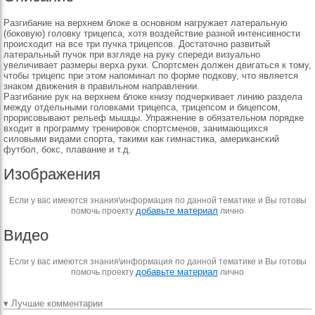
Разгибание на верхнем блоке в основном нагружает латеральную
(боковую) головку трицепса, хотя воздействие разной интенсивности
происходит на все три пучка трицепсов. Достаточно развитый
латеральный пучок при взгляде на руку спереди визуально
увеличивает размеры верха руки. Спортсмен должен двигаться к тому,
чтобы трицепс при этом напоминал по форме подкову, что является
знаком движения в правильном направлении.
Разгибание рук на верхнем блоке книзу подчеркивает линию раздела
между отдельными головками трицепса, трицепсом и бицепсом,
прорисовывают рельеф мышцы. Упражнение в обязательном порядке
входит в программу тренировок спортсменов, занимающихся
силовыми видами спорта, такими как гимнастика, американский
футбол, бокс, плавание и т.д.
Изображения
Если у вас имеются знания\информация по данной тематике и Вы готовы
добавьте материал
помочь проекту
лично
Видео
Если у вас имеются знания\информация по данной тематике и Вы готовы
добавьте материал
помочь проекту
лично
▾ Лучшие комментарии