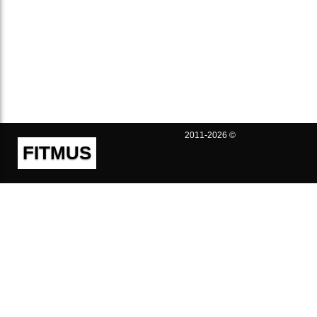
2011-2026 ©
FITMUS
Полезно
Контакты
Пользовательское соглашение
Политика конфиденциальности
Техническая поддержка
Публичная оферта
Предложения и жалобы
support@fitmus.com
Проект