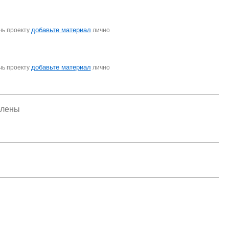
добавьте материал
чь проекту
лично
добавьте материал
чь проекту
лично
елены