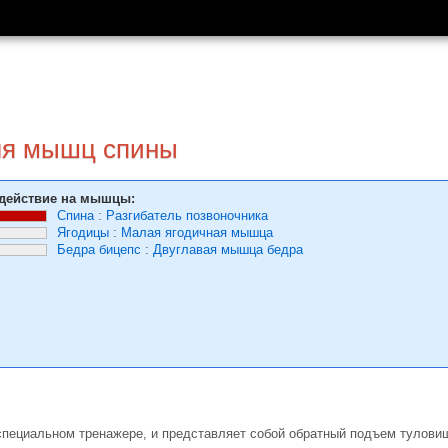
ля мышц спины
действие на мышцы:
Спина
:
Разгибатель позвоночника
Ягодицы
:
Малая ягодичная мышца
Бедра бицепс
:
Двуглавая мышца бедра
специальном тренажере, и представляет собой обратный подъем тулови