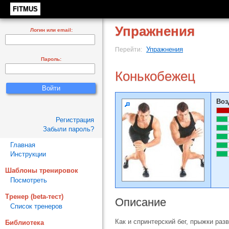
FITMUS
Упражнения
Логин или email:
Упражнения
Перейти:
Пароль:
Конькобежец
Воз
Регистрация
Забыли пароль?
Главная
Инструкции
Шаблоны тренировок
Посмотреть
Тренер (beta-тест)
Описание
Список тренеров
Как и спринтерский бег, прыжки ра
Библиотека