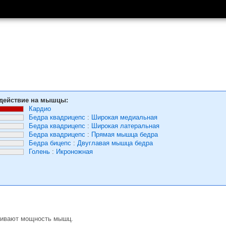
действие на мышцы:
Кардио
Бедра квадрицепс
:
Широкая медиальная
Бедра квадрицепс
:
Широкая латеральная
Бедра квадрицепс
:
Прямая мышца бедра
Бедра бицепс
:
Двуглавая мышца бедра
Голень
:
Икроножная
звивают мощность мышц.