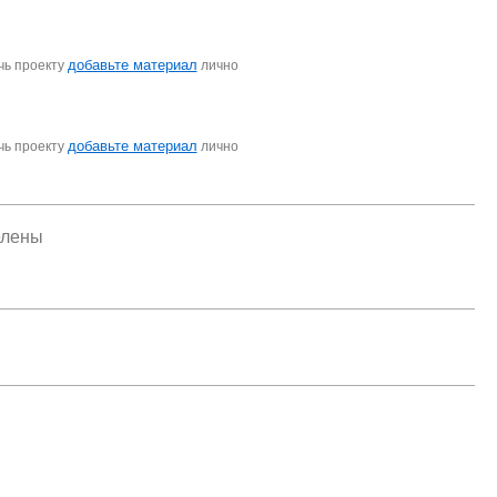
добавьте материал
чь проекту
лично
добавьте материал
чь проекту
лично
елены