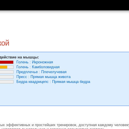
кой
действие на мышцы:
Голень
:
Икроножная
Голень
:
Камболовидная
Предплечье
:
Плечелучевая
Пресс
:
Прямая мышца живота
Бедра квадрицепс
:
Прямая мышца бедра
ых эффективных и простейших тренировок, доступная каждому человеку