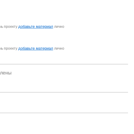
добавьте материал
чь проекту
лично
добавьте материал
чь проекту
лично
елены