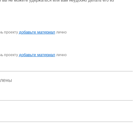
ли вы не можете удержаться или вам неудобно делать его из
добавьте материал
чь проекту
лично
добавьте материал
чь проекту
лично
елены