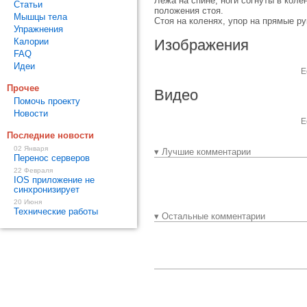
Лежа на спине, ноги согнуты в коле
Статьи
положения стоя.
Мышцы тела
Стоя на коленях, упор на прямые ру
Упражнения
Калории
Изображения
FAQ
Идеи
Е
Прочее
Видео
Помочь проекту
Новости
Е
Последние новости
02 Января
▾ Лучшие комментарии
Перенос серверов
22 Февраля
IOS приложение не
синхронизирует
20 Июня
Технические работы
▾ Остальные комментарии