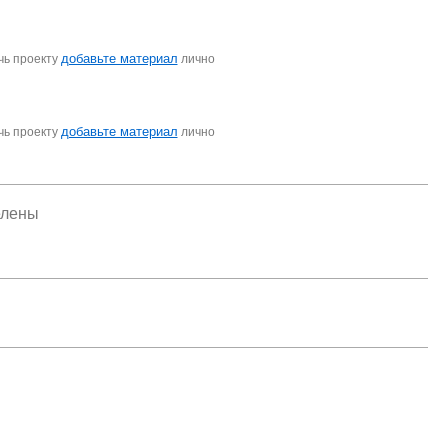
добавьте материал
чь проекту
лично
добавьте материал
чь проекту
лично
елены