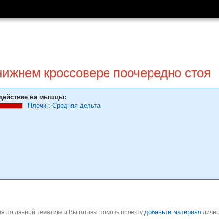
нижнем кроссовере поочередно стоя
действие на мышцы:
Плечи
:
Средняя дельта
добавьте материал
я по данной тематике и Вы готовы помочь проекту
личн