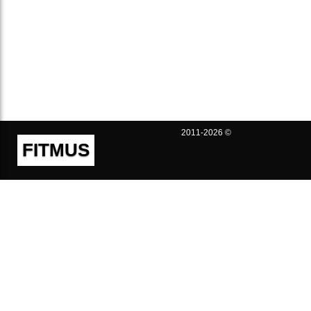
2011-2026 ©
FITMUS
Полезно
Контакты
Пользовательское соглашение
Политика конфиденциальности
Техническая поддержка
Публичная оферта
Предложения и жалобы
support@fitmus.com
Проект