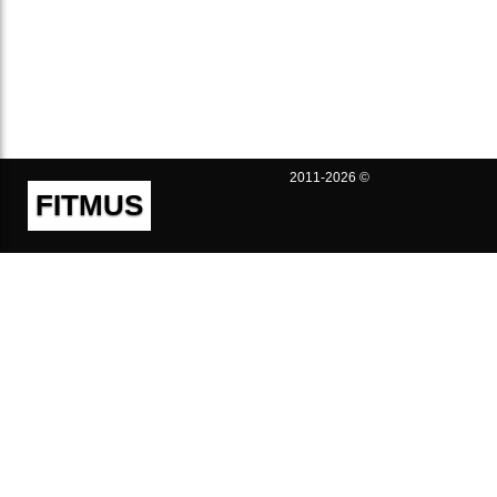
2011-2026 ©
FITMUS
Полезно
Контакты
Пользовательское соглашение
Политика конфиденциальности
Техническая поддержка
Публичная оферта
Предложения и жалобы
support@fitmus.com
Проект
Инструкции