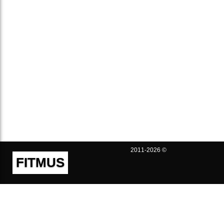
2011-2026 ©
FITMUS
Полезно
Контакты
Пользовательское соглашение
Политика конфиденциальности
Техническая поддержка
Публичная оферта