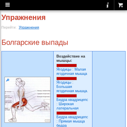
Упражнения
Упражнения
Перейти:
Болгарские выпады
Воздействие на
мышцы:
Ягодицы
:
Малая
ягодичная мышца
Ягодицы
:
Большая
ягодичная мышца.
Бедра квадрицепс
:
Широкая
латеральная
Бедра квадрицепс
:
Прямая мышца
бедра