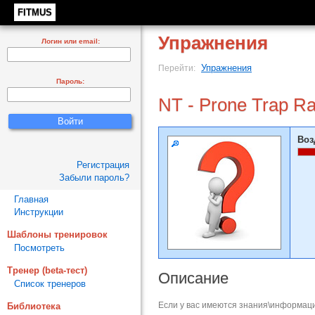
FITMUS
Упражнения
Логин или email:
Упражнения
Перейти:
Пароль:
NT - Prone Trap Ra
Воз
Регистрация
Забыли пароль?
Главная
Инструкции
Шаблоны тренировок
Посмотреть
Тренер (beta-тест)
Описание
Список тренеров
Если у вас имеются знания\информаци
Библиотека