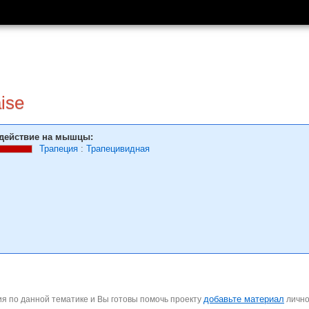
ise
действие на мышцы:
Трапеция
:
Трапецивидная
добавьте материал
я по данной тематике и Вы готовы помочь проекту
личн