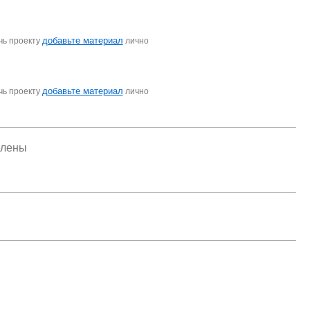
добавьте материал
чь проекту
лично
добавьте материал
чь проекту
лично
елены