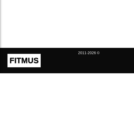
2011-2026 ©
FITMUS
Полезно
Контакты
Пользовательское соглашение
Политика конфиденциальности
Техническая поддержка
Публичная оферта
Предложения и жалобы
support@fitmus.com
Проект
Инструкции