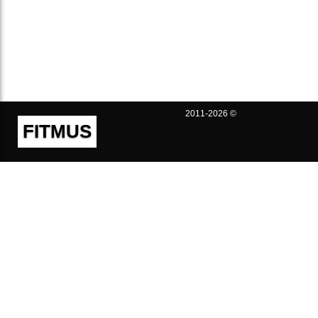
2011-2026 ©
FITMUS
Полезно
Контакты
Пользовательское соглашение
Политика конфиденциальности
Техническая поддержка
Публичная оферта
Предложения и жалобы
support@fitmus.com
Проект
Инструкции