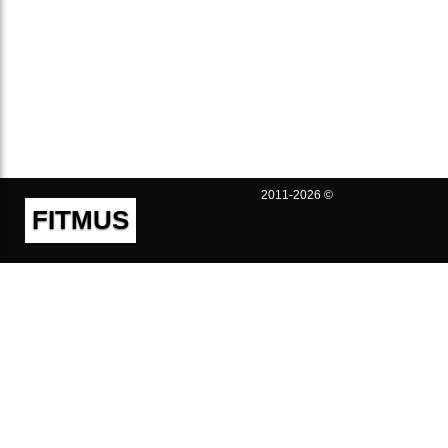
2011-2026 ©
FITMUS
Полезно
Контакты
Пользовательское соглашение
Политика конфиденциальности
Техническая поддержка
Публичная оферта
Предложения и жалобы
support@fitmus.com
Проект