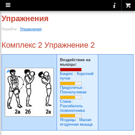
Упражнения
Упражнения
Перейти:
Комплекс 2 Упражнение 2
Воздействие на
мышцы:
Бицепс
:
Короткий
пучок
Предплечье
:
Плечелучевая
Спина
:
Разгибатель
позвоночника
Ягодицы
:
Малая
ягодичная мышца