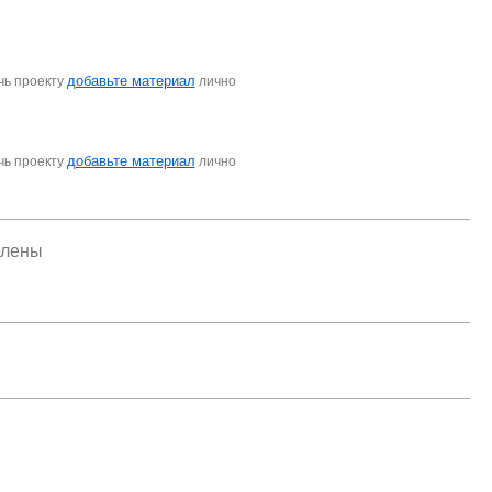
добавьте материал
чь проекту
лично
добавьте материал
чь проекту
лично
елены