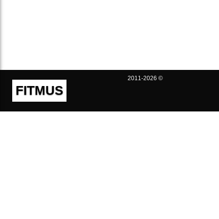
2011-2026 ©
FITMUS
Полезно
Контакты
Пользовательское соглашение
Политика конфиденциальности
Техническая поддержка
Публичная оферта
Предложения и жалобы
support@fitmus.com
Проект
Инструкции