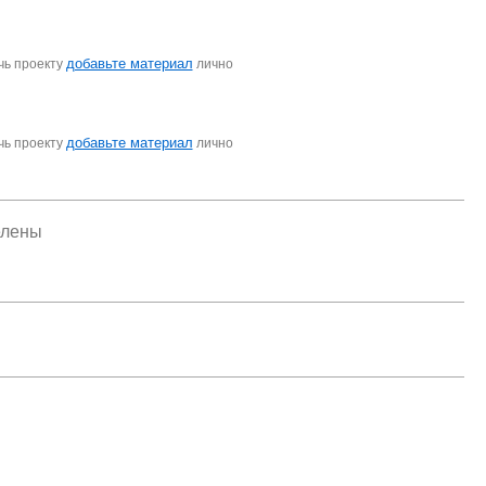
добавьте материал
чь проекту
лично
добавьте материал
чь проекту
лично
елены