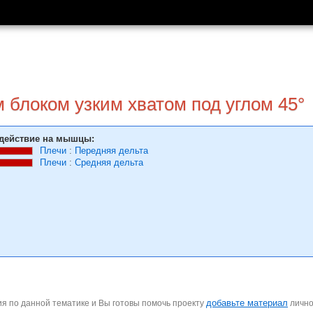
 блоком узким хватом под углом 45°
действие на мышцы:
Плечи
:
Передняя дельта
Плечи
:
Средняя дельта
добавьте материал
я по данной тематике и Вы готовы помочь проекту
личн